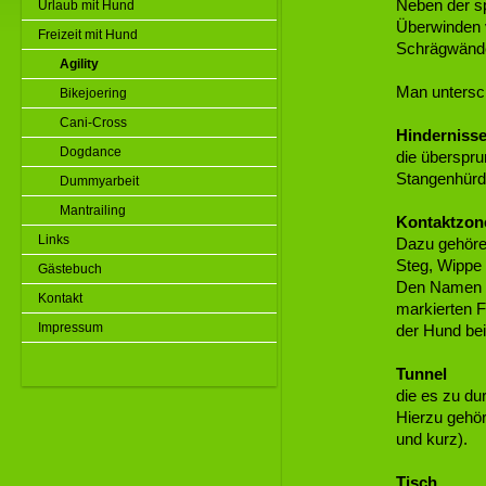
Neben der sp
Urlaub mit Hund
Überwinden 
Freizeit mit Hund
Schrägwände
Agility
Man untersch
Bikejoering
Cani-Cross
Hinderniss
Dogdance
die überspr
Stangenhürd
Dummyarbeit
Mantrailing
Kontaktzon
Links
Dazu gehöre
Steg, Wippe
Gästebuch
Den Namen K
Kontakt
markierten F
Impressum
der Hund be
Tunnel
die es zu dur
Hierzu gehör
und kurz).
Tisch