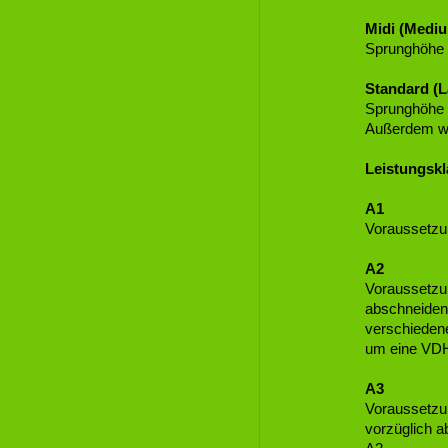
Midi (Medi
Sprunghöhe 
Standard (L
Sprunghöhe 
Außerdem wer
Leistungskl
A1
Voraussetzun
A2
Voraussetzun
abschneiden
verschieden
um eine VDH
A3
Voraussetzun
vorzüglich a